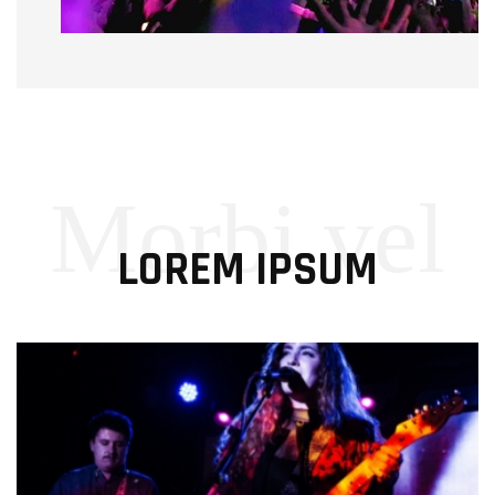
Morbi vel
LOREM IPSUM